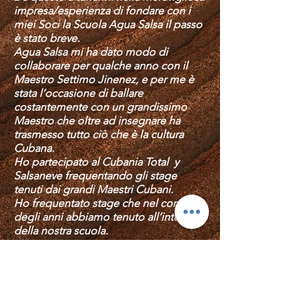
impresa/esperienza di fondare con i
miei Soci la Scuola Agua Salsa il passo
è stato breve.
Agua Salsa mi ha dato modo di
collaborare per qualche anno con il
Maestro Settimo Jinenez, e per me è
stata l’occasione di ballare
costantemente con un grandissimo
Maestro che oltre ad insegnare ha
trasmesso tutto ciò che è la cultura
Cubana.
Ho partecipato al Cubania Total y
Salsaneve frequentando gli stage
tenuti dai grandi Maestri Cubani.
Ho frequentato stage che nel corso
degli anni abbiamo tenuto all’interno
della nostra scuola.
Dopo aver organizzato e partecipato
alla preparazione dell’esame per
Maestri per ben due volte quest’anno
ho deciso che finalmente era giunto il
momento anche per me e ho ottenuto,