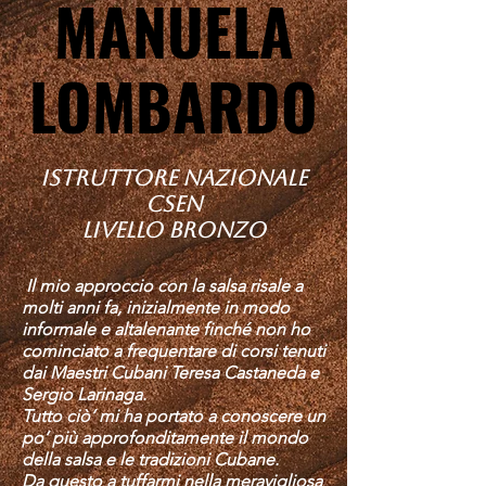
MANUELA
MANUELA
LOMBARDO
LOMBARDO
ISTRUTTORE NAZIONALE
CSEN
LIVELLO BRONZO
Il mio approccio con la salsa risale a
molti anni fa, inizialmente in modo
informale e altalenante finché non ho
cominciato a frequentare di corsi tenuti
dai Maestri Cubani Teresa Castaneda e
Sergio Larinaga.
Tutto ciò’ mi ha portato a conoscere un
po’ più approfonditamente il mondo
della salsa e le tradizioni Cubane.
Da questo a tuffarmi nella meravigliosa