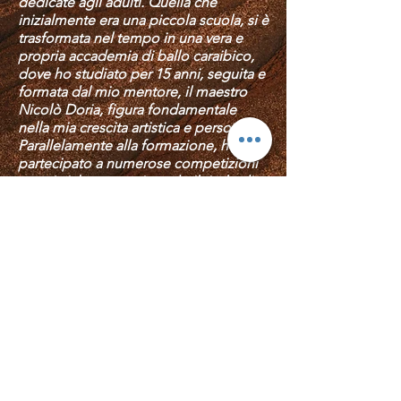
dedicate agli adulti. Quella che
inizialmente era una piccola scuola, si è
trasformata nel tempo in una vera e
propria accademia di ballo caraibico,
dove ho studiato per 15 anni, seguita e
formata dal mio mentore, il maestro
Nicolò Doria, figura fondamentale
nella mia crescita artistica e personale.
Parallelamente alla formazione, ho
partecipato a numerose competizioni
agonistiche, conquistando il titolo di
Campionessa Italiana nella federazione
Federcaribe e campionessa regionale
in assolo.
Nel corso degli anni ho arricchito la
mia esperienza con lezioni e workshop
tenuti da artisti di alto livello, come
Daria e Pietro Mingarelli e l’icona
internazionale Delia Madera.
Sono arrivata all’Accademia Agua Salsa
nel 2021, e da allora faccio parte di
questo bellissimo team.
Il mio percorso ha avuto una svolta